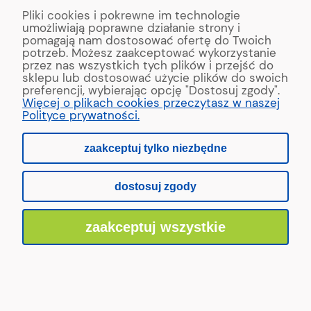
Pliki cookies i pokrewne im technologie
ul. Reymonta 2
umożliwiają poprawne działanie strony i
89-500 Tuchola
pomagają nam dostosować ofertę do Twoich
potrzeb. Możesz zaakceptować wykorzystanie
przez nas wszystkich tych plików i przejść do
sklepu lub dostosować użycie plików do swoich
preferencji, wybierając opcję "Dostosuj zgody".
Copyright © 2022 MAAD Zaginarki - Producent Maszyn
Więcej o plikach cookies przeczytasz w naszej
Blacharskich. Produkcja:
MinisterstwoReklamy.pl
Polityce prywatności.
zaakceptuj tylko niezbędne
pokaż pełną wersję strony
dostosuj zgody
Sklep internetowy Shoper.pl
zaakceptuj wszystkie