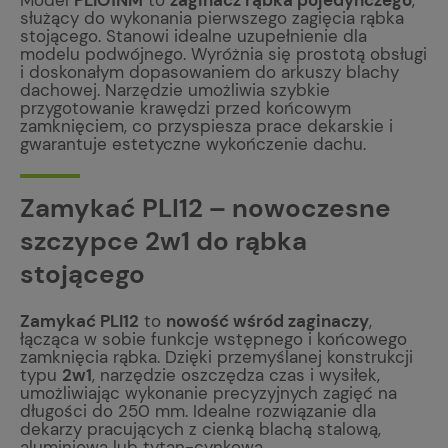
służący do wykonania pierwszego zagięcia rąbka
stojącego. Stanowi idealne uzupełnienie dla
modelu podwójnego. Wyróżnia się prostotą obsługi
i doskonałym dopasowaniem do arkuszy blachy
dachowej. Narzędzie umożliwia szybkie
przygotowanie krawędzi przed końcowym
zamknięciem, co przyspiesza prace dekarskie i
gwarantuje estetyczne wykończenie dachu.
Zamykać PLI12 – nowoczesne
szczypce 2w1 do rąbka
stojącego
Zamykać PLI12
to
nowość wśród zaginaczy
,
łącząca w sobie funkcje wstępnego i końcowego
zamknięcia rąbka. Dzięki przemyślanej konstrukcji
typu
2w1
, narzędzie oszczędza czas i wysiłek,
umożliwiając wykonanie precyzyjnych zagięć na
długości do 250 mm. Idealne rozwiązanie dla
dekarzy pracujących z cienką blachą stalową,
aluminiową lub tytan-cynkową.