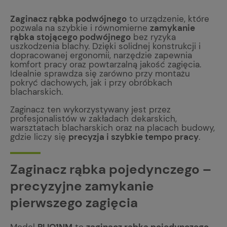
Zaginacz rąbka podwójnego
to urządzenie, które
pozwala na szybkie i równomierne
zamykanie
rąbka stojącego podwójnego
bez ryzyka
uszkodzenia blachy. Dzięki solidnej konstrukcji i
dopracowanej ergonomii, narzędzie zapewnia
komfort pracy oraz powtarzalną jakość zagięcia.
Idealnie sprawdza się zarówno przy montażu
pokryć dachowych, jak i przy obróbkach
blacharskich.
Zaginacz ten wykorzystywany jest przez
profesjonalistów w zakładach dekarskich,
warsztatach blacharskich oraz na placach budowy,
gdzie liczy się
precyzja i
szybkie
tempo pracy
.
Zaginacz rąbka pojedynczego –
precyzyjne zamykanie
pierwszego zagięcia
Model
PLIO1NM
to
zaginacz rąbka pojedynczego
,