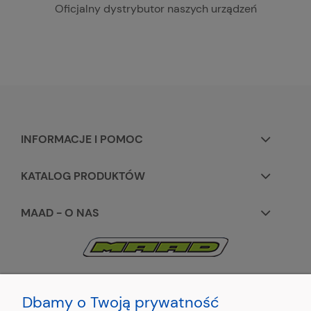
Oficjalny dystrybutor naszych urządzeń
INFORMACJE I POMOC
KATALOG PRODUKTÓW
MAAD - O NAS
KONTAKT:
+48 663195531
Dbamy o Twoją prywatność