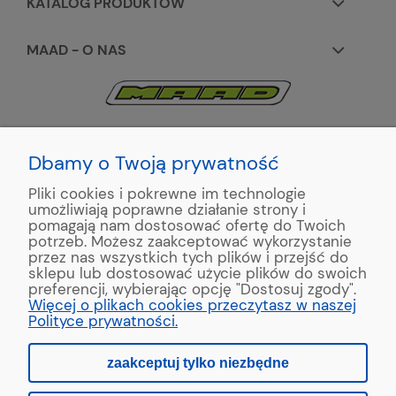
KATALOG PRODUKTÓW
MAAD - O NAS
KONTAKT:
+48 663195531
Dbamy o Twoją prywatność
Pliki cookies i pokrewne im technologie
ul. Reymonta 2
umożliwiają poprawne działanie strony i
89-500 Tuchola
pomagają nam dostosować ofertę do Twoich
potrzeb. Możesz zaakceptować wykorzystanie
przez nas wszystkich tych plików i przejść do
sklepu lub dostosować użycie plików do swoich
preferencji, wybierając opcję "Dostosuj zgody".
Copyright © 2022 MAAD Zaginarki - Producent Maszyn
Więcej o plikach cookies przeczytasz w naszej
Blacharskich. Produkcja:
MinisterstwoReklamy.pl
Polityce prywatności.
zaakceptuj tylko niezbędne
pokaż pełną wersję strony