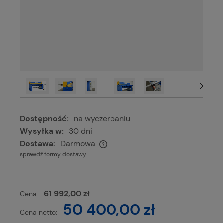
Dostępność:
na wyczerpaniu
Wysyłka w:
30 dni
Dostawa:
Darmowa
Cena nie zawiera ewentualnych kosztów płatności
sprawdź formy dostawy
61 992,00 zł
Cena:
50 400,00 zł
Cena netto: