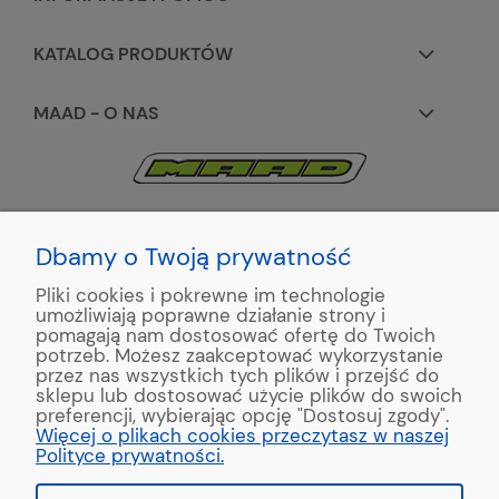
KATALOG PRODUKTÓW
MAAD - O NAS
KONTAKT:
+48 663195531
Dbamy o Twoją prywatność
Pliki cookies i pokrewne im technologie
ul. Reymonta 2
umożliwiają poprawne działanie strony i
89-500 Tuchola
pomagają nam dostosować ofertę do Twoich
potrzeb. Możesz zaakceptować wykorzystanie
przez nas wszystkich tych plików i przejść do
sklepu lub dostosować użycie plików do swoich
preferencji, wybierając opcję "Dostosuj zgody".
Copyright © 2022 MAAD Zaginarki - Producent Maszyn
Więcej o plikach cookies przeczytasz w naszej
Blacharskich. Produkcja:
MinisterstwoReklamy.pl
Polityce prywatności.