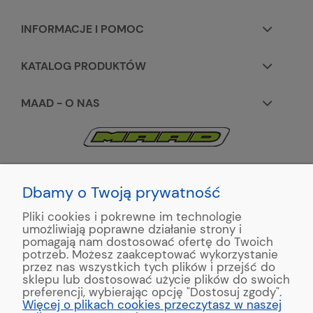
INFORMACJE I POMOC
KATALOG PRODUKTÓW
MAAD - O NAS
KONTAKT:
+48 663195531
Dbamy o Twoją prywatność
Pliki cookies i pokrewne im technologie
ul. Reymonta 2
umożliwiają poprawne działanie strony i
89-500 Tuchola
pomagają nam dostosować ofertę do Twoich
potrzeb. Możesz zaakceptować wykorzystanie
przez nas wszystkich tych plików i przejść do
sklepu lub dostosować użycie plików do swoich
preferencji, wybierając opcję "Dostosuj zgody".
Copyright © 2022 MAAD Zaginarki - Producent Maszyn
Więcej o plikach cookies przeczytasz w naszej
Blacharskich. Produkcja:
MinisterstwoReklamy.pl