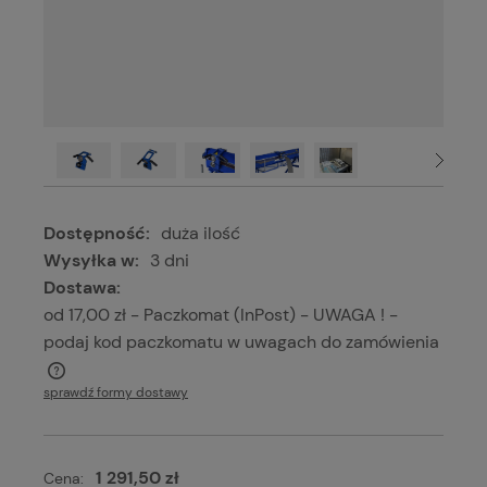
Dostępność:
duża ilość
Wysyłka w:
3 dni
Dostawa:
od 17,00 zł
- Paczkomat (InPost) - UWAGA ! -
podaj kod paczkomatu w uwagach do zamówienia
Cena nie zawiera ewentualnych kosztów płatności
sprawdź formy dostawy
1 291,50 zł
Cena: