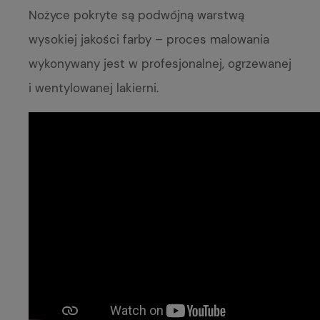
Nożyce pokryte są podwójną warstwą
wysokiej jakości farby – proces malowania
wykonywany jest w profesjonalnej, ogrzewanej
i wentylowanej lakierni.