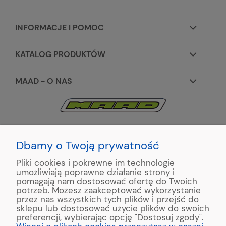
INFORMACJE I POMOC
KATALOG PRODUKTÓW
MAAD - O NAS
KONTAKT:
+48 663195531
Dbamy o Twoją prywatność
Pliki cookies i pokrewne im technologie
ul. Reymonta 2
umożliwiają poprawne działanie strony i
89-500 Tuchola
pomagają nam dostosować ofertę do Twoich
potrzeb. Możesz zaakceptować wykorzystanie
przez nas wszystkich tych plików i przejść do
sklepu lub dostosować użycie plików do swoich
preferencji, wybierając opcję "Dostosuj zgody".
Copyright © 2022 MAAD Zaginarki - Producent Maszyn