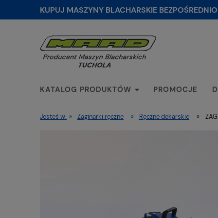
KUPUJ MASZYNY BLACHARSKIE BEZPOŚREDNIO
KATALOG PRODUKTÓW
PROMOCJE
D
Jesteś w:
»
Zaginarki ręczne
»
Ręczne dekarskie
»
ZAG