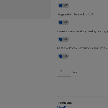
dogniatak felcu DF-1.0:
zwiększony maksymalny kąt gię
zestaw kółek jezdnych (do max.
szt.
Producent:
MAAD