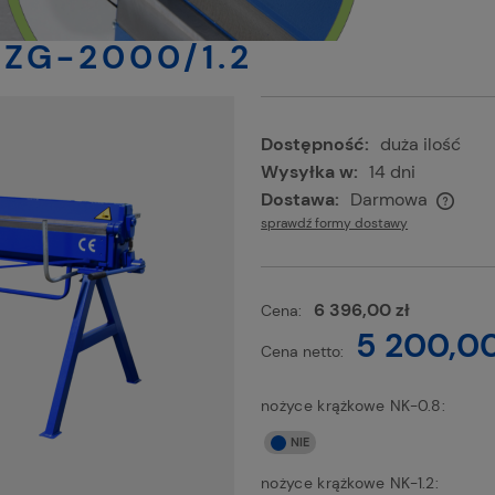
ZG-2000/1.2
Dostępność:
duża ilość
Wysyłka w:
14 dni
Dostawa:
Darmowa
sprawdź formy dostawy
Cena nie zawiera ewentualnych kosztów
płatności
6 396,00 zł
Cena:
5 200,00
Cena netto:
nożyce krążkowe NK-0.8:
nożyce krążkowe NK-1.2: