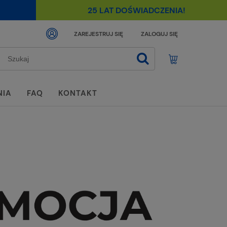
25 LAT DOŚWIADCZENIA!
ZAREJESTRUJ SIĘ
ZALOGUJ SIĘ
NIA
FAQ
KONTAKT