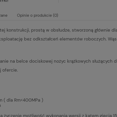
RYKI!
zane
Opinie o produkcie (0)
ej konstrukcji, prostą w obsłudze, stworzoną głównie dl
alnych kosztów
ksploatację bez odkształceń elementów roboczych. Wąs
ie na belce dociskowej nożyc krążkowych służących do c
 ofercie.
mm ( dla Rm<400MPa )
m
na życzenie możliwość wykonania wersji z kątem gięcia 15