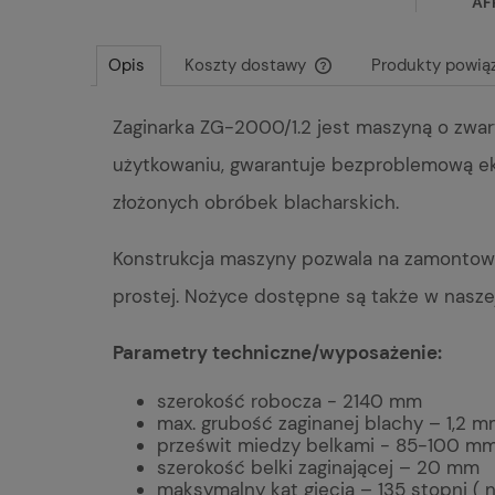
AF
Opis
Koszty dostawy
Produkty powią
Zaginarka ZG-2000/1.2 jest maszyną o zwart
Cena nie zawiera ewentu
płatności
użytkowaniu, gwarantuje bezproblemową e
złożonych obróbek blacharskich.
Konstrukcja maszyny pozwala na zamontowan
prostej. Nożyce dostępne są także w naszej
Parametry techniczne/wyposażenie:
szerokość robocza - 2140 mm
max. grubość zaginanej blachy – 1,2 
prześwit miedzy belkami - 85-100 m
szerokość belki zaginającej – 20 mm
maksymalny kąt gięcia – 135 stopni ( 