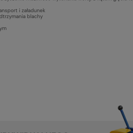
ansport i załadunek
odtrzymania blachy
wym