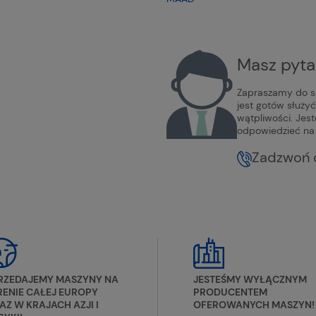
Masz pyta
Zapraszamy do sk
jest gotów służy
wątpliwości. Jes
odpowiedzieć na 
Zadzwoń 
RZEDAJEMY MASZYNY NA
JESTEŚMY WYŁĄCZNYM
RENIE CAŁEJ EUROPY
PRODUCENTEM
AZ W KRAJACH AZJI I
OFEROWANYCH MASZYN!