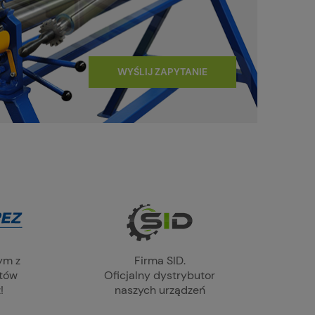
WYŚLIJ ZAPYTANIE
ym z
Firma SID.
ntów
Oficjalny dystrybutor
!
naszych urządzeń