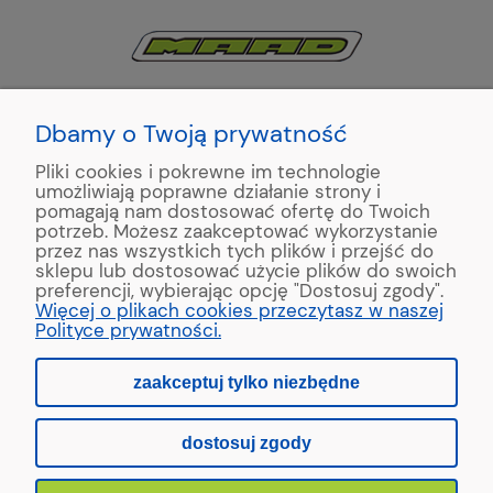
KONTAKT:
+48 663195531
Dbamy o Twoją prywatność
Pliki cookies i pokrewne im technologie
ul. Reymonta 2
umożliwiają poprawne działanie strony i
89-500 Tuchola
pomagają nam dostosować ofertę do Twoich
potrzeb. Możesz zaakceptować wykorzystanie
przez nas wszystkich tych plików i przejść do
sklepu lub dostosować użycie plików do swoich
preferencji, wybierając opcję "Dostosuj zgody".
Copyright © 2022 MAAD Zaginarki - Producent Maszyn
Więcej o plikach cookies przeczytasz w naszej
Blacharskich. Produkcja:
MinisterstwoReklamy.pl
Polityce prywatności.
zaakceptuj tylko niezbędne
pokaż pełną wersję strony
dostosuj zgody
Sklep internetowy Shoper.pl