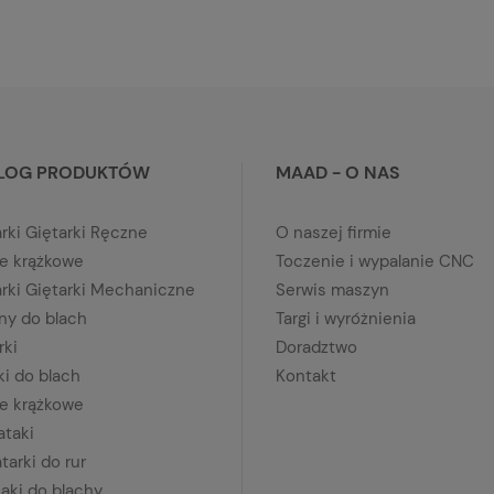
LOG PRODUKTÓW
MAAD - O NAS
rki Giętarki Ręczne
O naszej firmie
e krążkowe
Toczenie i wypalanie CNC
arki Giętarki Mechaniczne
Serwis maszyn
yny do blach
Targi i wyróżnienia
rki
Doradztwo
ki do blach
Kontakt
e krążkowe
ataki
tarki do rur
aki do blachy