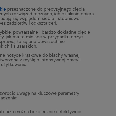
kie
przeznaczone do precyzyjnego cięcia
znych rozwiązań ręcznych, ich działanie opiera
racają się względem siebie i stopniowo
bez zadziorów i odkształceń.
ybkie, powtarzalne i bardzo dokładne cięcie
iły, jak ma to miejsce w przypadku nożyc
o sprawia, że są one powszechnie
ich i ślusarskich.
dne nożyce krążkowe do blachy własnej
tworzone z myślą o intensywnej pracy i
 użytkowaniu.
y zwrócić uwagę na kluczowe parametry
ządzenia:
ateriału można bezpiecznie i efektywnie