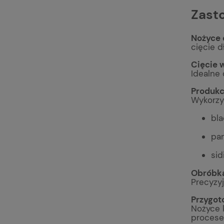
Zast
Nożyce 
cięcie d
Cięcie 
Idealne
Produkc
Wykorzy
bla
pan
sid
Obróbka
Precyzy
Przygot
Nożyce 
procese