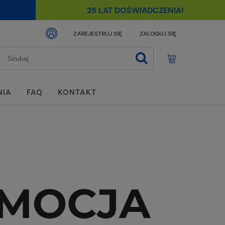
25 LAT DOŚWIADCZENIA!
ZAREJESTRUJ SIĘ
ZALOGUJ SIĘ
NIA
FAQ
KONTAKT