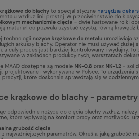
krążkowe do blachy
to specjalistyczne
narzędzia dekars
metalu wzdłuż linii prostej. W przeciwieństwie do klasyc
olkowym mechanizmie cięcia
- dwie hartowane rolki ob
ają materiał, co pozwala uzyskać czystą, równą krawędź 
ej technologii
nożyce krążkowe do metalu
umożliwiają sz
ugich arkuszy blachy. Operator nie musi używać dużej s
, a cały proces jest bardziej kontrolowany i wydajny. T
stywane w zakładach produkcyjnych, warsztatach dekarsk
ie MAAD dostępne są modele
NK-0.8
oraz
NK-1.2
- soli
i, projektowane i wykonywane w Polsce. To urządzenia s
j precyzji, które doskonale sprawdzają się w codziennym
ce krążkowe do blachy - parametry
jąc odpowiednie nożyce do cięcia blachy wzdłuż, należ
ne, które wpływają na komfort pracy oraz możliwości ur
lna grubość cięcia
 z najważniejszych parametrów. Określa, jaką grubość m