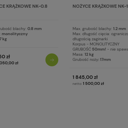
CE KRĄŻKOWE NK-0.8
NOŻYCE KRĄŻKOWE NK-1
rubość blachy:
0.8 mm
Max. grubość blachy:
1.2 mm
:
monolityczny
Max. długość cięcia: ogranicz
7 kg
długością zaginarki
Korpus - MONOLITYCZNY
GRUBOŚĆ
50mm!
- nie spaw
Masa:
12 kg
50 zł
Grubość noży
: 17mm
 050,00 zł
1 845,00 zł
1 500,00 zł
netto: