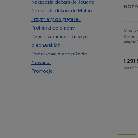
Narzędzia dekarskie Jouanel
NOŻY
Narzędzia dekarskie Malco
Przymiary do giętarek
Profilarki do blachy
Max. g
Części zamienne maszyn
Korpus
Waga:
blacharskich
Dodatkowe wyposażenie
1 291,
Nowości
1
netto:
Promocje