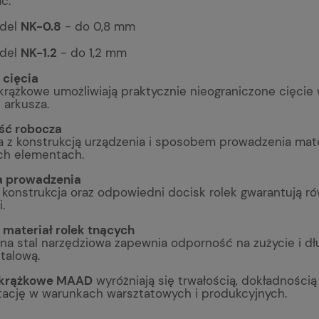
ć.
del
NK-0.8
- do 0,8 mm
del
NK-1.2
- do 1,2 mm
 cięcia
krążkowe umożliwiają praktycznie nieograniczone cięcie 
 arkusza.
ść robocza
a z konstrukcją urządzenia i sposobem prowadzenia mate
ch elementach.
a prowadzenia
 konstrukcja oraz odpowiedni docisk rolek gwarantują ró
.
 materiał rolek tnących
na stal narzędziowa zapewnia odporność na zużycie i dł
talową.
 krążkowe MAAD
wyróżniają się trwałością, dokładności
tację w warunkach warsztatowych i produkcyjnych.