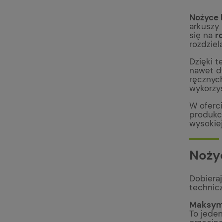
Nożyce 
arkuszy 
się na
r
rozdziel
Dzięki t
nawet dł
ręcznych
wykorzy
W oferc
produkcj
wysokie
Noży
Dobiera
technicz
Maksyma
To jeden