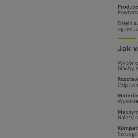
Produkc
Powtarza
Dzięki 
ogranicz
Jak 
Wybór o
blachy. 
Rozstaw 
Odpowia
Materiał
Wysokiej
Maksyma
Należy 
Kompaty
Szczegól