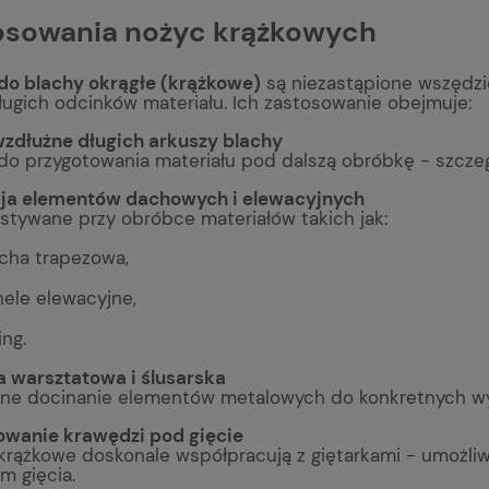
osowania nożyc krążkowych
do blachy okrągłe (krążkowe)
są niezastąpione wszędzie 
ługich odcinków materiału. Ich zastosowanie obejmuje:
wzdłużne długich arkuszy blachy
 do przygotowania materiału pod dalszą obróbkę - szczeg
ja elementów dachowych i elewacyjnych
stywane przy obróbce materiałów takich jak:
cha trapezowa,
ele elewacyjne,
ing.
 warsztatowa i ślusarska
jne docinanie elementów metalowych do konkretnych w
owanie krawędzi pod gięcie
krążkowe doskonale współpracują z giętarkami - umożliw
m gięcia.