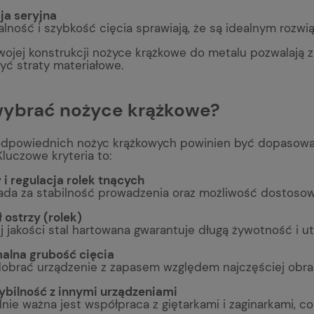
ja seryjna
lność i szybkość cięcia sprawiają, że są idealnym rozw
swojej konstrukcji nożyce krążkowe do metalu pozwalają
yć straty materiałowe.
wybrać nożyce krążkowe?
dpowiednich nożyc krążkowych powinien być dopasowany
Kluczowe kryteria to:
i regulacja rolek tnących
da za stabilność prowadzenia oraz możliwość dostosowa
 ostrzy (rolek)
 jakości stal hartowana gwarantuje długą żywotność i ut
lna grubość cięcia
dobrać urządzenie z zapasem względem najczęściej obra
bilność z innymi urządzeniami
nie ważna jest współpraca z giętarkami i zaginarkami, c