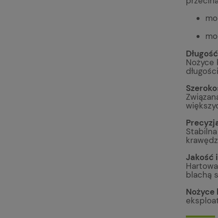
przecina
mo
mo
Długość
Nożyce 
długości
Szeroko
Związan
większy
Precyzj
Stabilna
krawędzi
Jakość i
Hartowa
blachą s
Nożyce
eksploa