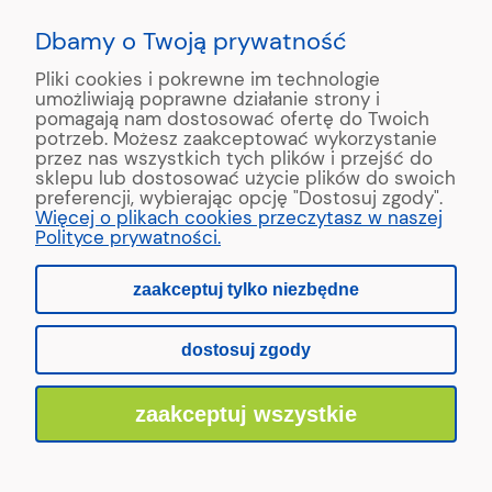
KONTAKT:
+48 663195531
Dbamy o Twoją prywatność
Pliki cookies i pokrewne im technologie
ul. Reymonta 2
umożliwiają poprawne działanie strony i
89-500 Tuchola
pomagają nam dostosować ofertę do Twoich
potrzeb. Możesz zaakceptować wykorzystanie
przez nas wszystkich tych plików i przejść do
sklepu lub dostosować użycie plików do swoich
preferencji, wybierając opcję "Dostosuj zgody".
Copyright © 2022 MAAD Zaginarki - Producent Maszyn
Więcej o plikach cookies przeczytasz w naszej
Blacharskich. Produkcja:
MinisterstwoReklamy.pl
Polityce prywatności.
zaakceptuj tylko niezbędne
pokaż pełną wersję strony
dostosuj zgody
Sklep internetowy Shoper.pl
zaakceptuj wszystkie