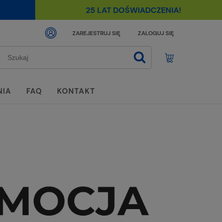
25 LAT DOŚWIADCZENIA!
ZAREJESTRUJ SIĘ
ZALOGUJ SIĘ
NIA
FAQ
KONTAKT