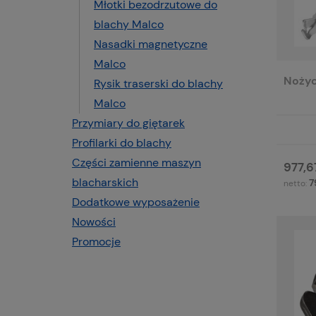
Młotki bezodrzutowe do
blachy Malco
Nasadki magnetyczne
Malco
Noży
Rysik traserski do blachy
Malco
Przymiary do giętarek
Profilarki do blachy
Części zamienne maszyn
977,67
blacharskich
7
netto:
Dodatkowe wyposażenie
Nowości
Promocje