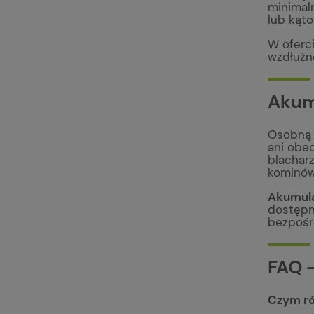
minimal
lub kąt
W oferc
wzdłużn
Akum
Osobną 
ani obec
blachar
kominów
Akumula
dostępn
bezpośr
FAQ 
Czym ró