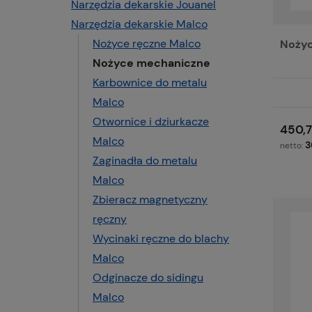
Narzędzia dekarskie Jouanel
Narzędzia dekarskie Malco
Nożyce ręczne Malco
Nożyc
Nożyce mechaniczne
Karbownice do metalu
Malco
Otwornice i dziurkacze
450,7
Malco
3
netto:
Zaginadła do metalu
Malco
Zbieracz magnetyczny
ręczny
Wycinaki ręczne do blachy
Malco
Odginacze do sidingu
Malco