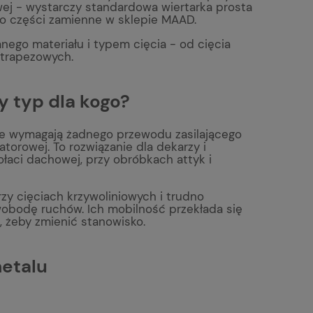
ej - wystarczy standardowa wiertarka prosta
ko części zamienne w sklepie MAAD.
ego materiału i typem cięcia - od cięcia
 trapezowych.
 typ dla kogo?
nie wymagają żadnego przewodu zasilającego
atorowej. To rozwiązanie dla dekarzy i
łaci dachowej, przy obróbkach attyk i
zy cięciach krzywoliniowych i trudno
wobodę ruchów. Ich mobilność przekłada się
, żeby zmienić stanowisko.
metalu