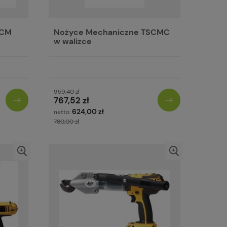
SCM
Nożyce Mechaniczne TSCMC
w walizce
959,40 zł
767,52 zł
624,00 zł
netto:
780,00 zł