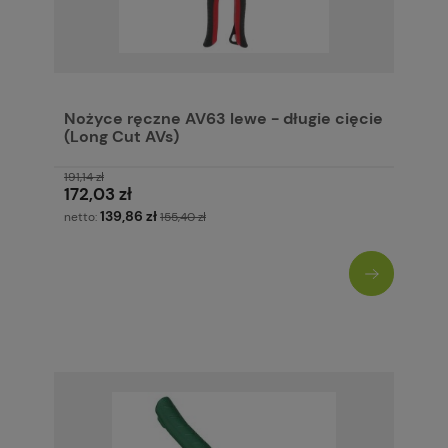
Nożyce ręczne AV63 lewe - długie cięcie
(Long Cut AVs)
191,14 zł
172,03 zł
139,86 zł
netto:
155,40 zł