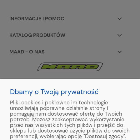
INFORMACJE I POMOC
KATALOG PRODUKTÓW
MAAD - O NAS
KONTAKT:
+48 663195531
Dbamy o Twoją prywatność
Pliki cookies i pokrewne im technologie
ul. Reymonta 2
umożliwiają poprawne działanie strony i
89-500 Tuchola
pomagają nam dostosować ofertę do Twoich
potrzeb. Możesz zaakceptować wykorzystanie
przez nas wszystkich tych plików i przejść do
sklepu lub dostosować użycie plików do swoich
preferencji, wybierając opcję "Dostosuj zgody".
Copyright © 2022 MAAD Zaginarki - Producent Maszyn