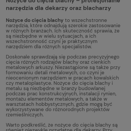
Nożyce do cięcia blachy – profesjonalne
narzędzia dla dekarzy oraz blacharzy
Nożyce do cięcia blachy
to wszechstronne
narzędzia, które odnajdują szerokie zastosowanie
w różnych branżach. Ich skuteczność sprawia, że
są niezbędne w wielu sytuacjach, a ich
wszechstronność czyni je praktycznym
narzędziem dla różnych specjalistów.
Doskonale sprawdzają się podczas precyzyjnego
cięcia różnych rodzajów blachy oraz cienkich
metalowych arkuszy. Niezastąpione są także przy
formowaniu detali metalowych, co czyni je
nieocenionym narzędziem w pracach kowalskich
czy metaloplastyce. Nożyce do cięcia blachy i
metalu są niezbędne w branży budowlanej
podczas prac konstrukcyjnych, instalacji rynien,
montażu elementów metalowych, a także w
warsztatach hobbystycznych, gdzie mogą być
wykorzystywane do różnorodnych projektów
rzemieślniczych.
Warto podkreślić, że nożyce do cięcia blachy są
również niezwykle przydatne dla dekarzy. Przy