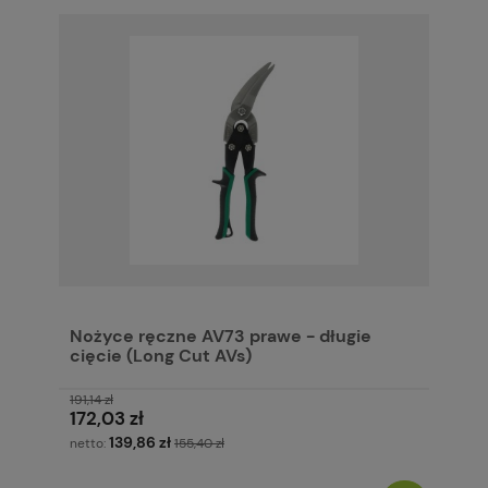
Nożyce ręczne AV73 prawe - długie
cięcie (Long Cut AVs)
191,14 zł
172,03 zł
139,86 zł
netto:
155,40 zł