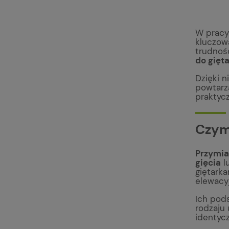
W pracy
kluczową
trudnoś
do gięt
Dzięki 
powtarz
praktyc
Czym 
Przymia
gięcia
l
giętarka
elewacy
Ich pod
rodzaju 
identyc