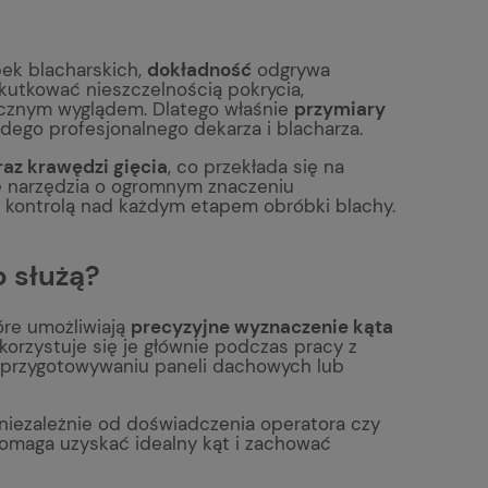
bek blacharskich,
dokładność
odgrywa
skutkować nieszczelnością pokrycia,
cznym wyglądem. Dlatego właśnie
przymiary
ego profesjonalnego dekarza i blacharza.
az krawędzi gięcia
, co przekłada się na
ie narzędzia o ogromnym znaczeniu
ą kontrolą nad każdym etapem obróbki blachy.
o służą?
tóre umożliwiają
precyzyjne wyznaczenie kąta
korzystuje się je głównie podczas pracy z
 przygotowywaniu paneli dachowych lub
 niezależnie od doświadczenia operatora czy
 pomaga uzyskać idealny kąt i zachować