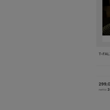
T-FA
299,0
2
netto: