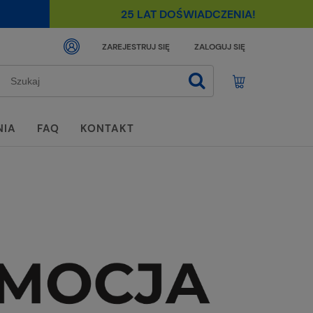
25 LAT DOŚWIADCZENIA!
ZAREJESTRUJ SIĘ
ZALOGUJ SIĘ
NIA
FAQ
KONTAKT