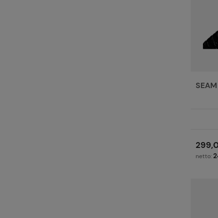
SEAM 
299,0
2
netto: