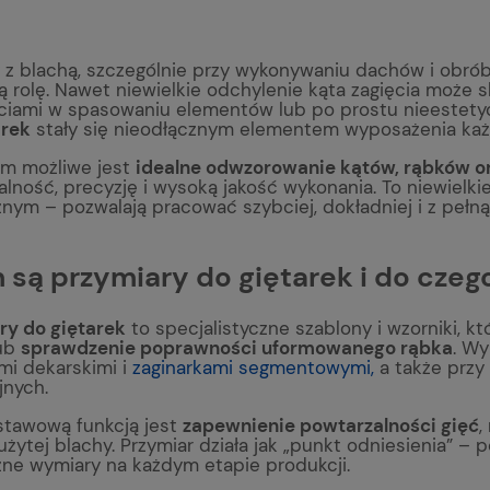
 z blachą, szczególnie przy wykonywaniu dachów i obró
 rolę. Nawet niewielkie odchylenie kąta zagięcia może 
ciami w spasowaniu elementów lub po prostu nieestety
arek
stały się nieodłącznym elementem wyposażenia każd
nim możliwe jest
idealne odwzorowanie kątów, rąbków or
alność, precyzję i wysoką jakość wykonania. To niewielk
znym – pozwalają pracować szybciej, dokładniej i z pełn
są przymiary do giętarek i do czeg
ry do giętarek
to specjalistyczne szablony i wzorniki, k
ub
sprawdzenie poprawności uformowanego rąbka
. Wy
mi dekarskimi i
zaginarkami segmentowymi,
a także przy
jnych.
stawową funkcją jest
zapewnienie powtarzalności gięć
,
użytej blachy. Przymiar działa jak „punkt odniesienia” –
zne wymiary na każdym etapie produkcji.