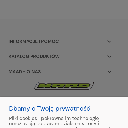
INFORMACJE I POMOC
KATALOG PRODUKTÓW
MAAD - O NAS
KONTAKT:
+48 663195531
Dbamy o Twoją prywatność
Pliki cookies i pokrewne im technologie
ul. Reymonta 2
umożliwiają poprawne działanie strony i
89-500 Tuchola