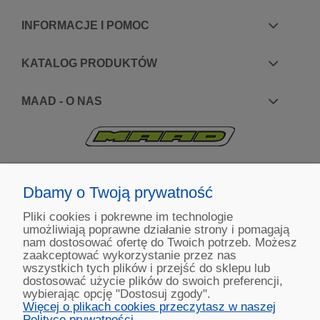
INFORMACJE I POMOC
KATALOG PRODUKTÓW
MAAD - O NAS
KONTAKT:
+48 663195531
Dbamy o Twoją prywatność
Pliki cookies i pokrewne im technologie
ul. Reymonta 2
umożliwiają poprawne działanie strony i pomagają
89-500 Tuchola
nam dostosować ofertę do Twoich potrzeb. Możesz
zaakceptować wykorzystanie przez nas
wszystkich tych plików i przejść do sklepu lub
dostosować użycie plików do swoich preferencji,
wybierając opcję "Dostosuj zgody".
Copyright © 2022 MAAD Zaginarki - Producent Maszyn
Więcej o plikach cookies przeczytasz w naszej
Blacharskich. Produkcja:
MinisterstwoReklamy.pl
Polityce prywatności.