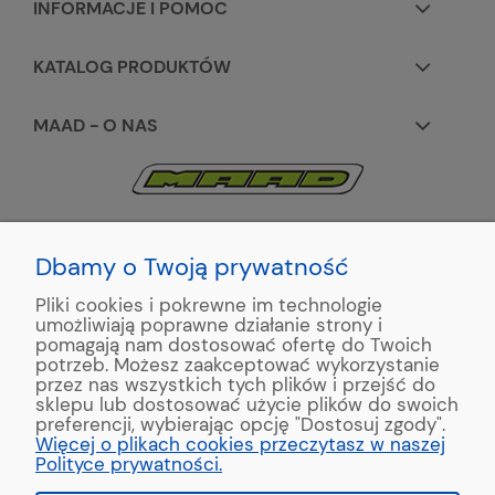
INFORMACJE I POMOC
KATALOG PRODUKTÓW
MAAD - O NAS
KONTAKT:
+48 663195531
Dbamy o Twoją prywatność
Pliki cookies i pokrewne im technologie
ul. Reymonta 2
umożliwiają poprawne działanie strony i
89-500 Tuchola
pomagają nam dostosować ofertę do Twoich
potrzeb. Możesz zaakceptować wykorzystanie
przez nas wszystkich tych plików i przejść do
sklepu lub dostosować użycie plików do swoich
preferencji, wybierając opcję "Dostosuj zgody".
Copyright © 2022 MAAD Zaginarki - Producent Maszyn
Więcej o plikach cookies przeczytasz w naszej
Blacharskich. Produkcja:
MinisterstwoReklamy.pl
Polityce prywatności.