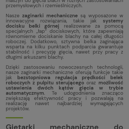
maszyn do gięcia blach w różnych zastosowaniach
przemysłowych i rzemieślniczych.
Nasze
zaginarki mechaniczne
są wyposażone w
innowacyjne rozwiązania, takie jak
systemy
docisku belki górnej
realizowane za pomocą
specjalnych „łap” dociskowych, które zapewniają
równomierne dociskanie blachy na całej długości
roboczej. Dodatkowo, sztywna belka zaginająca
wsparta na kilku punktach podparcia gwarantuje
stabilność i precyzję gięcia, nawet przy pracy z
długimi arkuszami blachy.
Dzięki zastosowaniu nowoczesnych technologii,
nasze zaginarki mechaniczne oferują funkcje takie
jak
bezstopniowa regulacja prędkości belek
roboczych z pulpitu sterującego
oraz
możliwość
ustawienia dwóch kątów gięcia w trybie
automatycznym
. Te udogodnienia znacząco
zwiększają efektywność pracy i pozwalają na
realizację nawet najbardziej wymagających
projektów.
Giętarki mechaniczne do