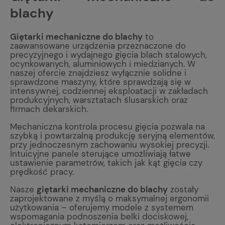
blachy
Giętarki mechaniczne do blachy
to
zaawansowane urządzenia przeznaczone do
precyzyjnego i wydajnego gięcia blach stalowych,
ocynkowanych, aluminiowych i miedzianych. W
naszej ofercie znajdziesz wyłącznie solidne i
sprawdzone maszyny, które sprawdzają się w
intensywnej, codziennej eksploatacji w zakładach
produkcyjnych, warsztatach ślusarskich oraz
firmach dekarskich.
Mechaniczna kontrola procesu gięcia pozwala na
szybką i powtarzalną produkcję seryjną elementów,
przy jednoczesnym zachowaniu wysokiej precyzji.
Intuicyjne panele sterujące umożliwiają łatwe
ustawienie parametrów, takich jak kąt gięcia czy
prędkość pracy.
Nasze
giętarki mechaniczne do blachy
zostały
zaprojektowane z myślą o maksymalnej ergonomii
użytkowania – oferujemy modele z systemem
wspomagania podnoszenia belki dociskowej,