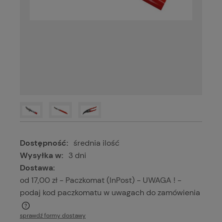
Dostępność:
średnia ilość
Wysyłka w:
3 dni
Dostawa:
od 17,00 zł
- Paczkomat (InPost) - UWAGA ! -
podaj kod paczkomatu w uwagach do zamówienia
Cena nie zawiera ewentualnych kosztów płatności
sprawdź formy dostawy