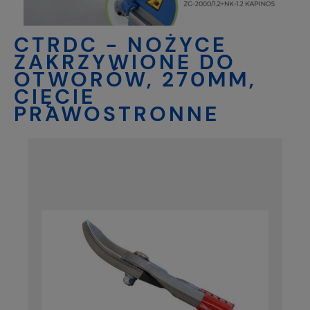
CTRDC - NOŻYCE
ZAKRZYWIONE DO
OTWORÓW, 270MM,
CIĘCIE
PRAWOSTRONNE