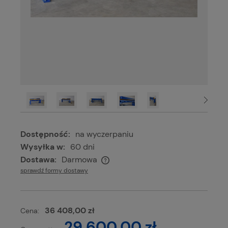
Dostępność:
na wyczerpaniu
Wysyłka w:
60 dni
Dostawa:
Darmowa
Cena nie zawiera ewentualnych kosztów płatności
sprawdź formy dostawy
36 408,00 zł
Cena:
29 600,00 zł