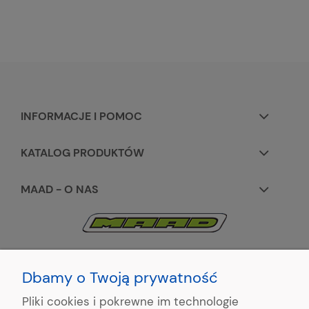
INFORMACJE I POMOC
KATALOG PRODUKTÓW
MAAD - O NAS
KONTAKT:
+48 663195531
Dbamy o Twoją prywatność
Pliki cookies i pokrewne im technologie
ul. Reymonta 2