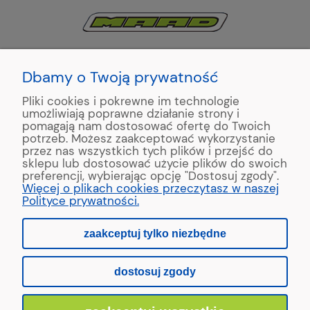
KONTAKT:
+48 663195531
Dbamy o Twoją prywatność
Pliki cookies i pokrewne im technologie
ul. Reymonta 2
umożliwiają poprawne działanie strony i
89-500 Tuchola
pomagają nam dostosować ofertę do Twoich
potrzeb. Możesz zaakceptować wykorzystanie
przez nas wszystkich tych plików i przejść do
sklepu lub dostosować użycie plików do swoich
preferencji, wybierając opcję "Dostosuj zgody".
Copyright © 2022 MAAD Zaginarki - Producent Maszyn
Więcej o plikach cookies przeczytasz w naszej
Blacharskich. Produkcja:
MinisterstwoReklamy.pl
Polityce prywatności.
zaakceptuj tylko niezbędne
pokaż pełną wersję strony
dostosuj zgody
Sklep internetowy Shoper.pl