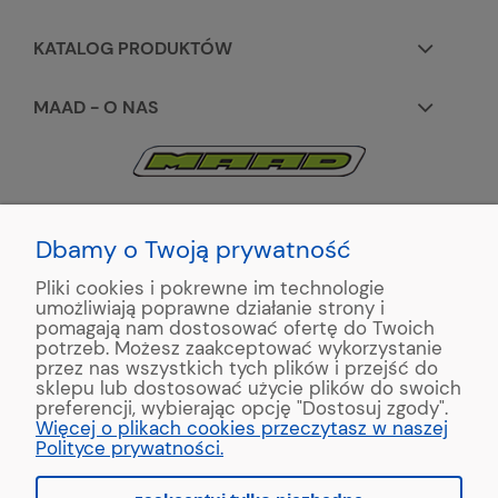
KATALOG PRODUKTÓW
MAAD - O NAS
KONTAKT:
+48 663195531
Dbamy o Twoją prywatność
Pliki cookies i pokrewne im technologie
ul. Reymonta 2
umożliwiają poprawne działanie strony i
89-500 Tuchola
pomagają nam dostosować ofertę do Twoich
potrzeb. Możesz zaakceptować wykorzystanie
przez nas wszystkich tych plików i przejść do
sklepu lub dostosować użycie plików do swoich
preferencji, wybierając opcję "Dostosuj zgody".
Copyright © 2022 MAAD Zaginarki - Producent Maszyn
Więcej o plikach cookies przeczytasz w naszej
Blacharskich. Produkcja:
MinisterstwoReklamy.pl
Polityce prywatności.