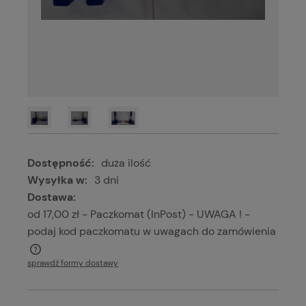
Dostępność:
duża ilość
Wysyłka w:
3 dni
Dostawa:
od 17,00 zł
- Paczkomat (InPost) - UWAGA ! -
podaj kod paczkomatu w uwagach do zamówienia
Cena nie zawiera ewentualnych kosztów płatności
sprawdź formy dostawy