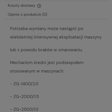
Koszty dostawy
Cena nie zawiera ewentualnych kosztów płatności
Opinie o produkcie (0)
Potrzeba wymiany może nastąpić po
wieloletniej intensywnej eksploatacji maszyny
lub z powodu braków w smarowaniu.
Mechanizm średni jest podzespołem
stosowanym w maszynach:
- ZG-1400/2.0
- ZG-2000/1.5
- ZG-2500/1.0