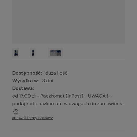
Dostępność:
duża ilość
Wysyłka w:
3 dni
Dostawa:
od 17,00 zł
- Paczkomat (InPost) - UWAGA ! -
podaj kod paczkomatu w uwagach do zamówienia
Cena nie zawiera ewentualnych kosztów płatności
sprawdź formy dostawy