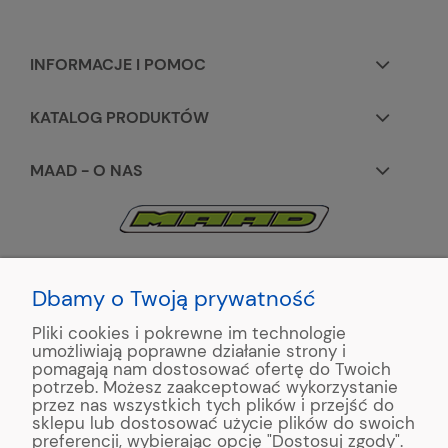
INFORMACJE I POMOC
KATALOG PRODUKTÓW
MAAD - O NAS
KONTAKT:
+48 663195531
Dbamy o Twoją prywatność
Pliki cookies i pokrewne im technologie
ul. Reymonta 2
umożliwiają poprawne działanie strony i
89-500 Tuchola
pomagają nam dostosować ofertę do Twoich
potrzeb. Możesz zaakceptować wykorzystanie
przez nas wszystkich tych plików i przejść do
sklepu lub dostosować użycie plików do swoich
preferencji, wybierając opcję "Dostosuj zgody".
Copyright © 2022 MAAD Zaginarki - Producent Maszyn