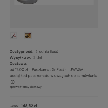
Dostępność:
średnia ilość
Wysyłka w:
3 dni
Dostawa:
od 17,00 zł
- Paczkomat (InPost) - UWAGA ! -
podaj kod paczkomatu w uwagach do zamówienia
Cena nie zawiera ewentualnych kosztów płatności
sprawdź formy dostawy
148,52 zł
Cena: