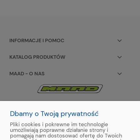
INFORMACJE I POMOC
KATALOG PRODUKTÓW
MAAD - O NAS
KONTAKT:
+48 663195531
Dbamy o Twoją prywatność
Pliki cookies i pokrewne im technologie
ul. Reymonta 2
umożliwiają poprawne działanie strony i
89-500 Tuchola
pomagają nam dostosować ofertę do Twoich