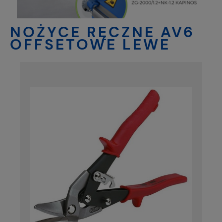
NOŻYCE RĘCZNE AV6
OFFSETOWE LEWE