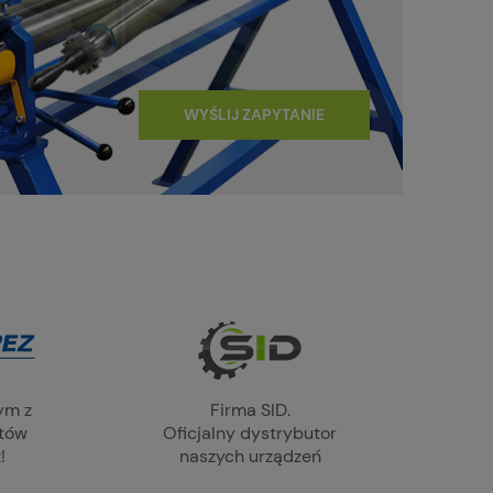
WYŚLIJ ZAPYTANIE
ym z
Firma SID.
ntów
Oficjalny dystrybutor
!
naszych urządzeń