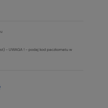
T
iu
ost) - UWAGA ! - podaj kod paczkomatu w
ł