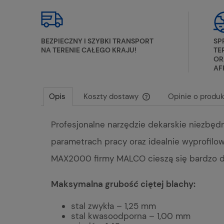
BEZPIECZNY I SZYBKI TRANSPORT
SP
NA TERENIE CAŁEGO KRAJU!
TE
OR
AF
Opis
Koszty dostawy
Opinie o produk
Profesjonalne narzędzie dekarskie niezbę
Cena nie zawiera ewentu
płatności
parametrach pracy oraz idealnie wyprofilo
MAX2000 firmy MALCO cieszą się bardzo du
Maksymalna grubość ciętej blachy:
stal zwykła – 1,25 mm
stal kwasoodporna – 1,00 mm