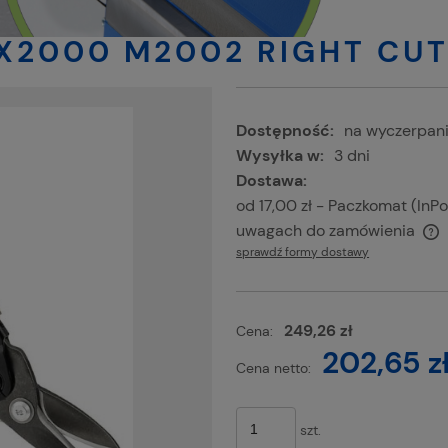
X2000 M2002 RIGHT CU
Dostępność:
na wyczerpan
Wysyłka w:
3 dni
Dostawa:
od 17,00 zł
- Paczkomat (InP
uwagach do zamówienia
sprawdź formy dostawy
Cena nie zawiera ewentualnych kosztów
płatności
249,26 zł
Cena:
202,65 z
Cena netto:
szt.