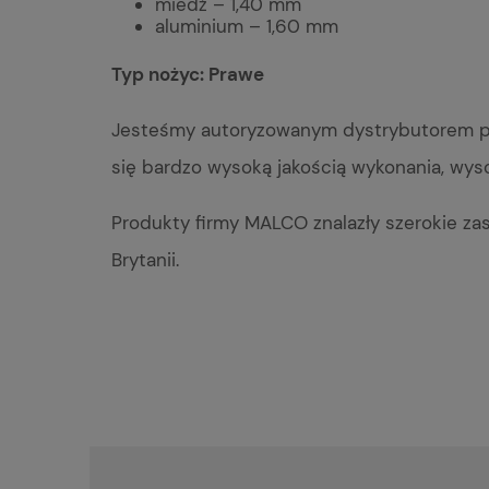
miedź – 1,40 mm
aluminium – 1,60 mm
Typ nożyc: Prawe
Jesteśmy autoryzowanym dystrybutorem pro
się bardzo wysoką jakością wykonania, wys
Produkty firmy MALCO znalazły szerokie zas
Brytanii.