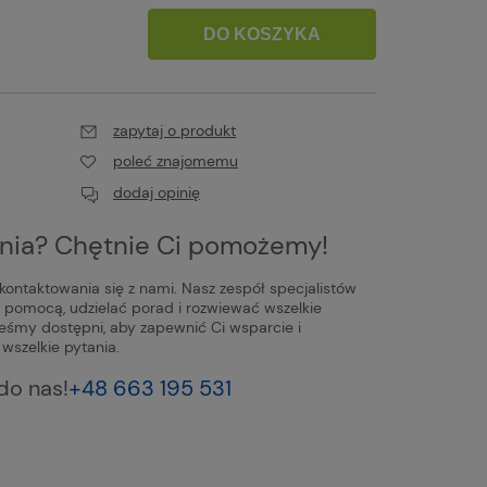
DO KOSZYKA
zapytaj o produkt
poleć znajomemu
dodaj opinię
nia? Chętnie Ci pomożemy!
ontaktowania się z nami. Nasz zespół specjalistów
ć pomocą, udzielać porad i rozwiewać wszelkie
teśmy dostępni, aby zapewnić Ci wsparcie i
wszelkie pytania.
do nas!
+48 663 195 531