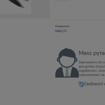
Producent:
MALCO
Masz pyta
Zapraszamy do sk
jest gotów służy
wątpliwości. Jes
odpowiedzieć na 
Zadzwoń 