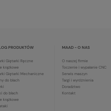
LOG PRODUKTÓW
MAAD - O NAS
rki Giętarki Ręczne
O naszej firmie
e krążkowe
Toczenie i wypalanie CNC
arki Giętarki Mechaniczne
Serwis maszyn
yny do blach
Targi i wyróżnienia
rki
Doradztwo
ki do blach
Kontakt
e krążkowe
ataki