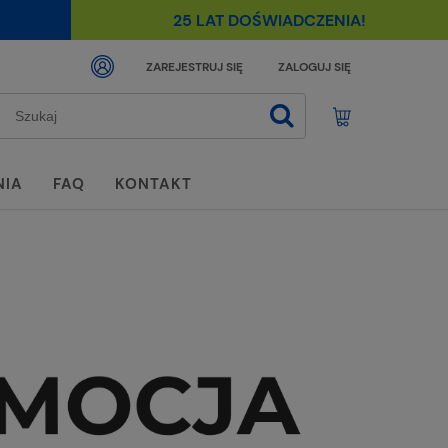
25 LAT DOŚWIADCZENIA!
ZAREJESTRUJ SIĘ
ZALOGUJ SIĘ
NIA
FAQ
KONTAKT