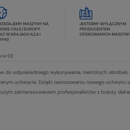
RZEDAJEMY MASZYNY NA
JESTEŚMY WYŁĄCZNYM
RENIE CAŁEJ EUROPY
PRODUCENTEM
AZ W KRAJACH AZJI I
OFEROWANYCH MASZYN!
RYKI!
cie (0)
dne do odpowiedniego wykonywania, niektórych obróbek
alnych kosztów
wanym uchwycie. Dzięki zastosowaniu nowego uchwytu ora
żym zainteresowaniem profesjonalistów z branży dekars