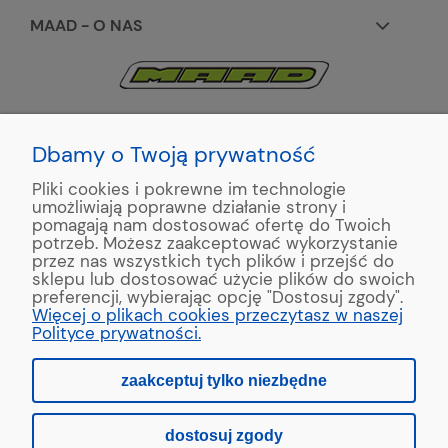
MAAD - O NAS
KONTAKT:
+48 663195531
Dbamy o Twoją prywatność
Pliki cookies i pokrewne im technologie
ul. Reymonta 2
umożliwiają poprawne działanie strony i
89-500 Tuchola
pomagają nam dostosować ofertę do Twoich
potrzeb. Możesz zaakceptować wykorzystanie
przez nas wszystkich tych plików i przejść do
sklepu lub dostosować użycie plików do swoich
preferencji, wybierając opcję "Dostosuj zgody".
Copyright © 2022 MAAD Zaginarki - Producent Maszyn
Więcej o plikach cookies przeczytasz w naszej
Blacharskich. Produkcja:
MinisterstwoReklamy.pl
Polityce prywatności.
zaakceptuj tylko niezbędne
pokaż pełną wersję strony
dostosuj zgody