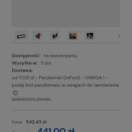
Dostępność:
na wyczerpaniu
Wysyłka w:
3 dni
Dostawa:
od 17,00 zł
- Paczkomat (InPost) - UWAGA ! -
podaj kod paczkomatu w uwagach do zamówienia
Cena nie zawiera ewentualnych kosztów płatności
sprawdź formy dostawy
542,43 zł
Cena:
441,00 zł