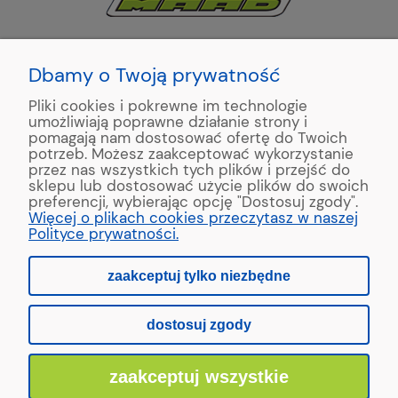
KONTAKT:
+48 663195531
Dbamy o Twoją prywatność
Pliki cookies i pokrewne im technologie
ul. Reymonta 2
umożliwiają poprawne działanie strony i
89-500 Tuchola
pomagają nam dostosować ofertę do Twoich
potrzeb. Możesz zaakceptować wykorzystanie
przez nas wszystkich tych plików i przejść do
sklepu lub dostosować użycie plików do swoich
preferencji, wybierając opcję "Dostosuj zgody".
Copyright © 2022 MAAD Zaginarki - Producent Maszyn
Więcej o plikach cookies przeczytasz w naszej
Blacharskich. Produkcja:
MinisterstwoReklamy.pl
Polityce prywatności.
zaakceptuj tylko niezbędne
pokaż pełną wersję strony
dostosuj zgody
Sklep internetowy Shoper.pl
zaakceptuj wszystkie