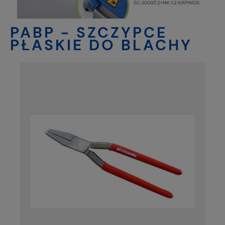
PABP - SZCZYPCE
PŁASKIE DO BLACHY