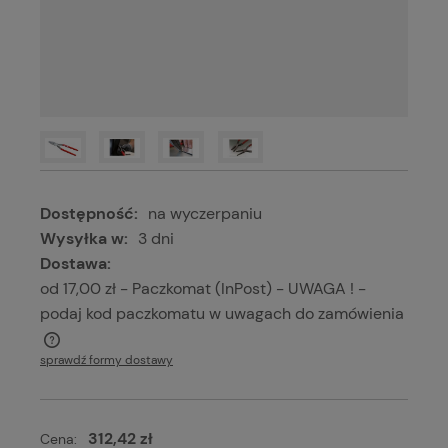
Dostępność:
na wyczerpaniu
Wysyłka w:
3 dni
Dostawa:
od 17,00 zł
- Paczkomat (InPost) - UWAGA ! -
podaj kod paczkomatu w uwagach do zamówienia
Cena nie zawiera ewentualnych kosztów płatności
sprawdź formy dostawy
312,42 zł
Cena: