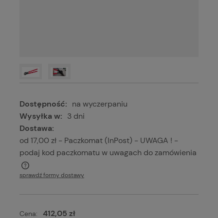
Dostępność:
na wyczerpaniu
Wysyłka w:
3 dni
Dostawa:
od 17,00 zł
- Paczkomat (InPost) - UWAGA ! -
podaj kod paczkomatu w uwagach do zamówienia
Cena nie zawiera ewentualnych kosztów płatności
sprawdź formy dostawy
412,05 zł
Cena: