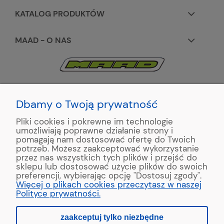
KATALOG PRODUKTÓW
MAAD - O NAS
KONTAKT:
+48 663195531
Dbamy o Twoją prywatność
Pliki cookies i pokrewne im technologie
ul. Reymonta 2
umożliwiają poprawne działanie strony i
89-500 Tuchola
pomagają nam dostosować ofertę do Twoich
potrzeb. Możesz zaakceptować wykorzystanie
przez nas wszystkich tych plików i przejść do
sklepu lub dostosować użycie plików do swoich
preferencji, wybierając opcję "Dostosuj zgody".
Copyright © 2022 MAAD Zaginarki - Producent Maszyn
Więcej o plikach cookies przeczytasz w naszej
Blacharskich. Produkcja:
MinisterstwoReklamy.pl
Polityce prywatności.
zaakceptuj tylko niezbędne