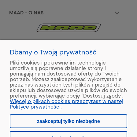
MAAD - O NAS
KONTAKT:
+48 663195531
Dbamy o Twoją prywatność
Pliki cookies i pokrewne im technologie
ul. Reymonta 2
umożliwiają poprawne działanie strony i
89-500 Tuchola
pomagają nam dostosować ofertę do Twoich
potrzeb. Możesz zaakceptować wykorzystanie
przez nas wszystkich tych plików i przejść do
sklepu lub dostosować użycie plików do swoich
preferencji, wybierając opcję "Dostosuj zgody".
Copyright © 2022 MAAD Zaginarki - Producent Maszyn
Więcej o plikach cookies przeczytasz w naszej
Blacharskich. Produkcja:
MinisterstwoReklamy.pl
Polityce prywatności.
zaakceptuj tylko niezbędne
pokaż pełną wersję strony