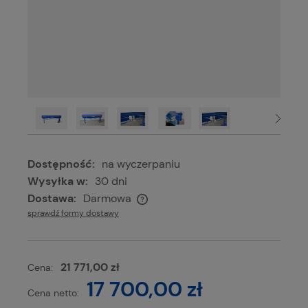
Dostępność:
na wyczerpaniu
Wysyłka w:
30 dni
Dostawa:
Darmowa
Cena nie zawiera ewentualnych kosztów płatności
sprawdź formy dostawy
21 771,00 zł
Cena:
17 700,00 zł
Cena netto: