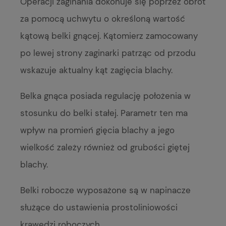
Operacji zaginania dokonuje się poprzez obrót
za pomocą uchwytu o określoną wartość
kątową belki gnącej. Kątomierz zamocowany
po lewej strony zaginarki patrząc od przodu
wskazuje aktualny kąt zagięcia blachy.
Belka gnąca posiada regulację położenia w
stosunku do belki stałej. Parametr ten ma
wpływ na promień gięcia blachy a jego
wielkość zależy również od grubości giętej
blachy.
Belki robocze wyposażone są w napinacze
służące do ustawienia prostoliniowości
krawędzi roboczych.