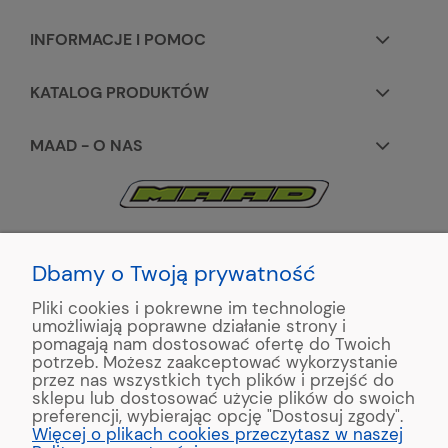
INFORMACJE I POMOC
KATALOG PRODUKTÓW
MAAD - O NAS
KONTAKT:
+48 663195531
Dbamy o Twoją prywatność
Pliki cookies i pokrewne im technologie
ul. Reymonta 2
umożliwiają poprawne działanie strony i
89-500 Tuchola
pomagają nam dostosować ofertę do Twoich
potrzeb. Możesz zaakceptować wykorzystanie
przez nas wszystkich tych plików i przejść do
sklepu lub dostosować użycie plików do swoich
preferencji, wybierając opcję "Dostosuj zgody".
Copyright © 2022 MAAD Zaginarki - Producent Maszyn
Więcej o plikach cookies przeczytasz w naszej
Blacharskich. Produkcja:
MinisterstwoReklamy.pl