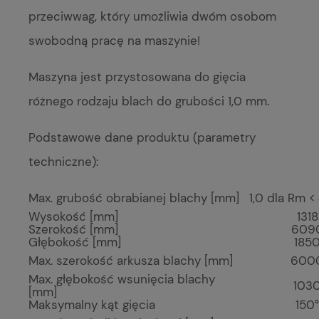
przeciwwag, który umożliwia dwóm osobom
swobodną pracę na maszynie!
Maszyna jest przystosowana do gięcia
różnego rodzaju blach do grubości 1,0 mm.
Podstawowe dane produktu (parametry
techniczne):
Max. grubość obrabianej blachy [mm]
1,0 dla Rm 
Wysokość [mm]
1318
Szerokość [mm]
609
Głębokość [mm]
185
Max. szerokość arkusza blachy [mm]
600
Max. głębokość wsunięcia blachy
103
[mm]
Maksymalny kąt gięcia
150°