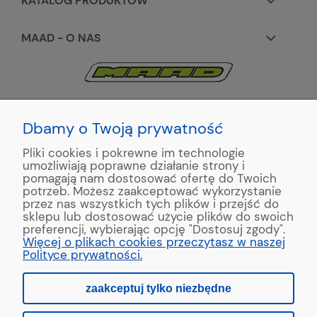
KATALOG PRODUKTÓW
MAAD - O NAS
KONTAKT:
+48 663195531
Dbamy o Twoją prywatność
Pliki cookies i pokrewne im technologie
ul. Reymonta 2
umożliwiają poprawne działanie strony i
89-500 Tuchola
pomagają nam dostosować ofertę do Twoich
potrzeb. Możesz zaakceptować wykorzystanie
przez nas wszystkich tych plików i przejść do
sklepu lub dostosować użycie plików do swoich
preferencji, wybierając opcję "Dostosuj zgody".
Copyright © 2022 MAAD Zaginarki - Producent Maszyn
Więcej o plikach cookies przeczytasz w naszej
Blacharskich. Produkcja:
MinisterstwoReklamy.pl
Polityce prywatności.
zaakceptuj tylko niezbędne
pokaż pełną wersję strony