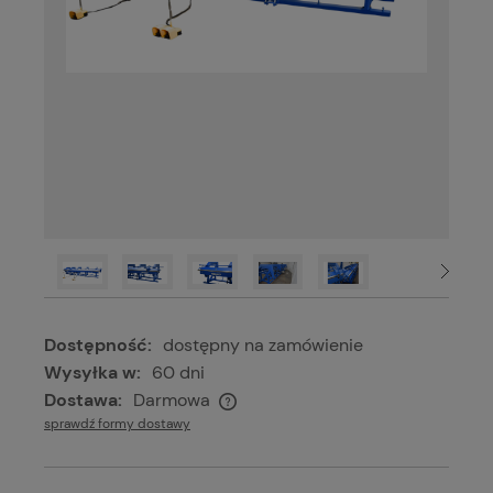
Dostępność:
dostępny na zamówienie
Wysyłka w:
60 dni
Dostawa:
Darmowa
Cena nie zawiera ewentualnych kosztów płatności
sprawdź formy dostawy