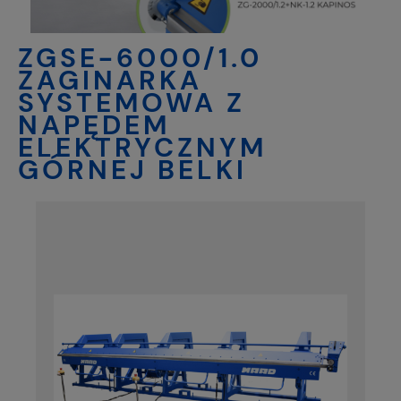
ZGSE-6000/1.0
ZAGINARKA
SYSTEMOWA Z
NAPĘDEM
ELEKTRYCZNYM
GÓRNEJ BELKI