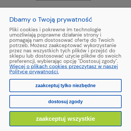
KONTAKT:
+48 663195531
Dbamy o Twoją prywatność
Pliki cookies i pokrewne im technologie
ul. Reymonta 2
umożliwiają poprawne działanie strony i
89-500 Tuchola
pomagają nam dostosować ofertę do Twoich
potrzeb. Możesz zaakceptować wykorzystanie
przez nas wszystkich tych plików i przejść do
sklepu lub dostosować użycie plików do swoich
preferencji, wybierając opcję "Dostosuj zgody".
Copyright © 2022 MAAD Zaginarki - Producent Maszyn
Więcej o plikach cookies przeczytasz w naszej
Blacharskich. Produkcja:
MinisterstwoReklamy.pl
Polityce prywatności.
zaakceptuj tylko niezbędne
pokaż pełną wersję strony
dostosuj zgody
Sklep internetowy Shoper.pl
zaakceptuj wszystkie