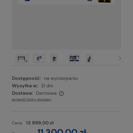
Dostępność:
na wyczerpaniu
Wysyłka w:
21 dni
Dostawa:
Darmowa
Cena nie zawiera ewentualnych kosztów płatności
sprawdź formy dostawy
13 899,00 zł
Cena:
11 300,00 zł